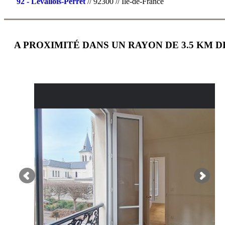
92 - Levallois-Perret
// 92300 // Île-de-France
A PROXIMITÉ DANS UN RAYON DE 3.5 KM D