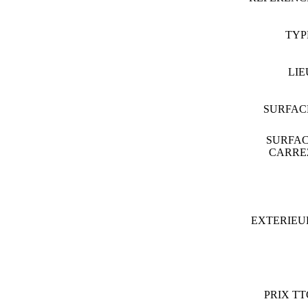
TY
LI
SURFA
SURFA
CARR
EXTERIE
PRIX T