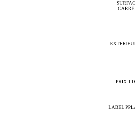
SURFA
CARR
EXTERIE
PRIX T
LABEL PP