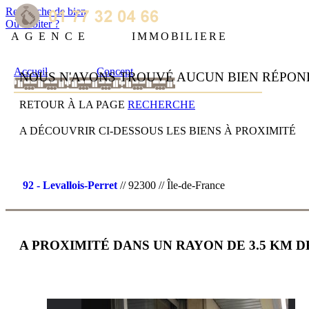
Recherche de bien
Où habiter ?
AGENCE
IMMOBILIERE
Accueil
Concept
NOUS N'AVONS TROUVÉ AUCUN BIEN RÉPO
RETOUR À LA PAGE
RECHERCHE
A DÉCOUVRIR CI-DESSOUS LES BIENS À PROXIMITÉ
92 - Levallois-Perret
// 92300 // Île-de-France
A PROXIMITÉ DANS UN RAYON DE 3.5 KM D