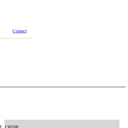
Contact
CE
130208