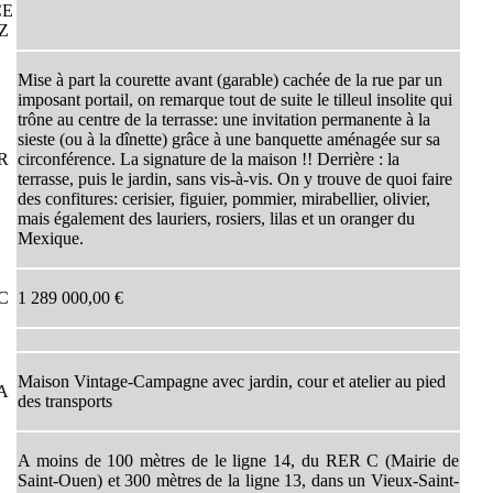
CE
EZ
Mise à part la courette avant (garable) cachée de la rue par un
imposant portail, on remarque tout de suite le tilleul insolite qui
trône au centre de la terrasse: une invitation permanente à la
sieste (ou à la dînette) grâce à une banquette aménagée sur sa
UR
circonférence. La signature de la maison !! Derrière : la
terrasse, puis le jardin, sans vis-à-vis. On y trouve de quoi faire
des confitures: cerisier, figuier, pommier, mirabellier, olivier,
mais également des lauriers, rosiers, lilas et un oranger du
Mexique.
TC
1 289 000,00 €
Maison Vintage-Campagne avec jardin, cour et atelier au pied
LA
des transports
A moins de 100 mètres de le ligne 14, du RER C (Mairie de
Saint-Ouen) et 300 mètres de la ligne 13, dans un Vieux-Saint-