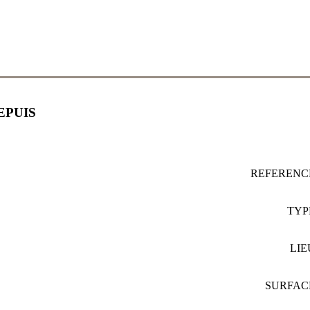
EPUIS
REFEREN
TY
LI
SURFA