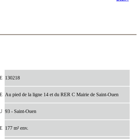
CE
130218
PE
Au pied de la ligne 14 et du RER C Mairie de Saint-Ouen
EU
93 - Saint-Ouen
CE
177 m² env.