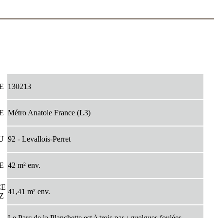
CE
130213
PE
Métro Anatole France (L3)
EU
92 - Levallois-Perret
CE
42 m² env.
CE
41,41 m² env.
EZ
Le Parc de la Planchette est à trois pas ; quelques foulées