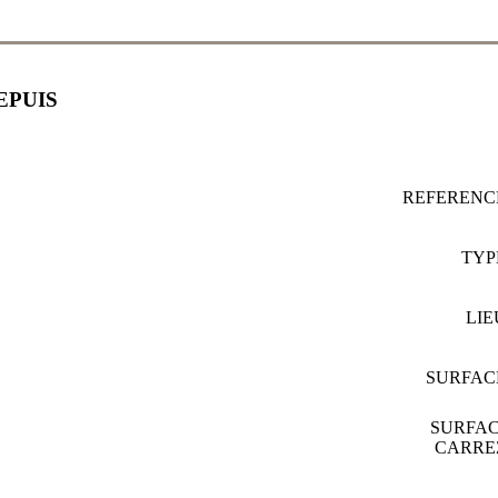
EPUIS
REFEREN
TY
LI
SURFA
SURFA
CARR