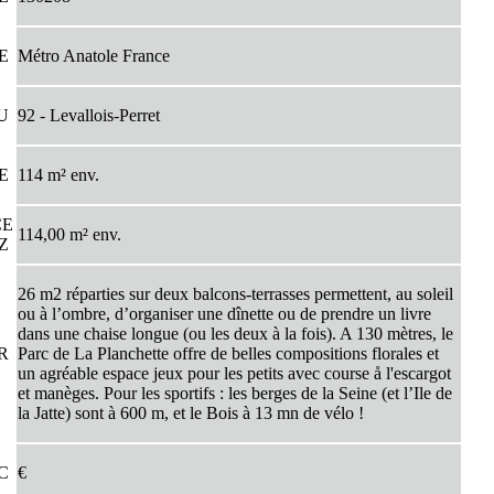
PE
Métro Anatole France
EU
92 - Levallois-Perret
CE
114 m² env.
CE
114,00 m² env.
EZ
26 m2 réparties sur deux balcons-terrasses permettent, au soleil
ou à l’ombre, d’organiser une dînette ou de prendre un livre
dans une chaise longue (ou les deux à la fois). A 130 mètres, le
UR
Parc de La Planchette offre de belles compositions florales et
un agréable espace jeux pour les petits avec course å l'escargot
et manèges. Pour les sportifs : les berges de la Seine (et l’Ile de
la Jatte) sont à 600 m, et le Bois à 13 mn de vélo !
TC
€