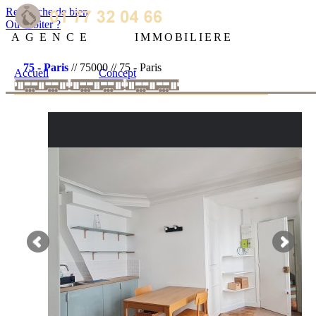
Recherche de bien
Où habiter ?
AGENCE
IMMOBILIERE
75 - Paris
// 75000 // 75 - Paris
Accueil
Concept