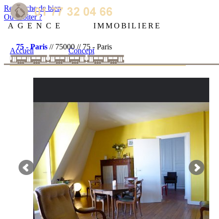
Recherche de bien
Où habiter ?
AGENCE
IMMOBILIERE
75 - Paris
// 75000 // 75 - Paris
Accueil
Concept